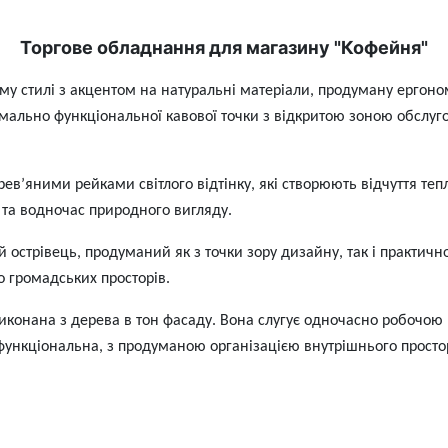
Торгове обладнання для магазину "Кофейня"
у стилі з акцентом на натуральні матеріали, продуману ергоном
имально функціональної кавової точки з відкритою зоною обслуг
’яними рейками світлого відтінку, які створюють відчуття тепла
 та водночас природного вигляду.
 острівець, продуманий як з точки зору дизайну, так і практич
бо громадських просторів.
виконана з дерева в тон фасаду. Вона слугує одночасно робочою
 функціональна, з продуманою організацією внутрішнього просто