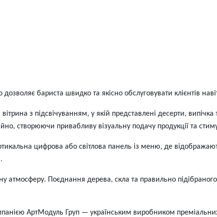
 дозволяє бариста швидко та якісно обслуговувати клієнтів нав
вітрина з підсвічуванням, у якій представлені десерти, випічка т
ійно, створюючи привабливу візуальну подачу продукції та сти
тикальна цифрова або світлова панель із меню, де відображають
.
ну атмосферу. Поєднання дерева, скла та правильно підібраного
мпанією АртМодуль Груп — українським виробником преміальних