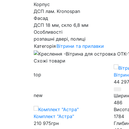
Корпус
ДСП лам. Kronospan
Фасад
ДСП 18 мм, скло 6,8 мм
Особливості
розпашні двері, полиці
Категорія
Вітрини та прилавки
Схожі товари
top
Вітри
44 29
new
Ширин
486
Висот
Комплект "Астра"
1784
210 975
грн
Глиби