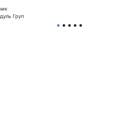
ник
дуль Груп
ачення
ний салон, салон
иків, люкс біжутерія,
ерія.
ул