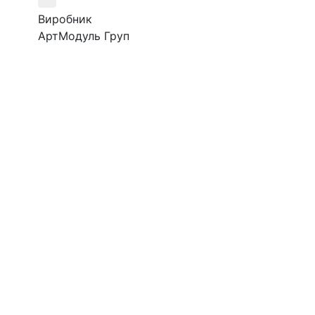
518
Виробник
Виробник
АртМодуль Груп
АртМодуль Гр
Загальний розмір
Артикул
23,1 м2
ОТК-9
Призначення
ювелірний салон, салон
годинників, люкс біжутерія,
парфумерія.
Артикул
магазин Бора А-1