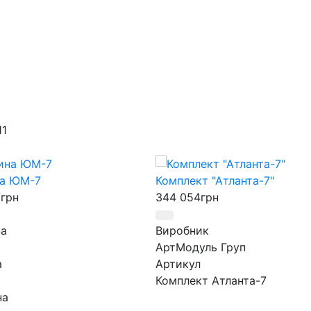
на ЮМ-7
Комплект "Атланта-7"
7
грн
344 054
грн
а
Виробник
АртМодуль Груп
а
Артикул
Комплект Атланта-7
на