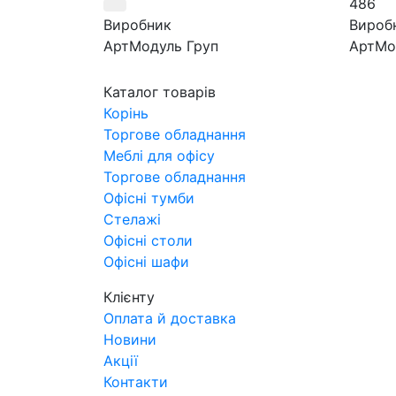
486
Виробник
Вироб
АртМодуль Груп
АртМо
Загальний розмір
Призн
9,5 м2
ювелір
Каталог товарів
Артикул
годинн
Корінь
Астра-1
парфум
Торгове обладнання
Артик
Меблі для офісу
ЮМ-7
Торгове обладнання
Офісні тумби
Стелажі
Офісні столи
Офісні шафи
Клієнту
Оплата й доставка
Новини
Акції
Контакти