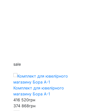
sale
Вітрина для о
23 993
грн
Ширина
Комплект для ювелірного
700
магазину Бора А-1
Висота
416 520
грн
1200
374 868
грн
Глибина