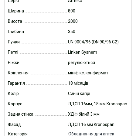
Серія
Аптека
Ширина
800
Висота
2000
Глибина
350
Ручки
UN 9004/96 (DN 90/96 G2)
Петлі
Linken Sysnem
Ніжки
регулюються
Кріплення
мініфікс, конфирмат
Гарантія
18 місяців
Колір
Синій капрі
Корпус
ЛДСП 16мм, 18 мм Kronospan
Задня стінка
ХДФ білий 3 мм
Фасад
ЛДСП 16 мм Kronospan
Категорія
Обладнання для аптек