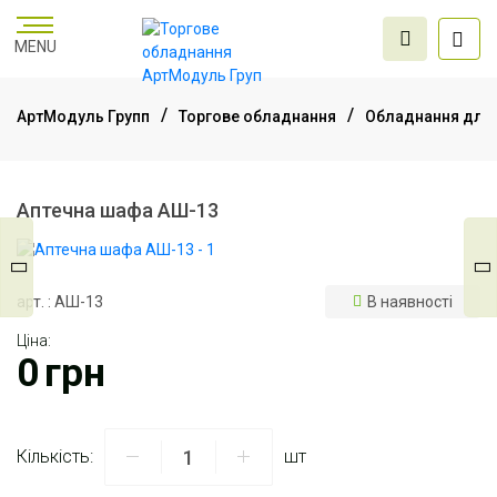
MENU
АртМодуль Групп
Торгове обладнання
Обладнання для 
Торгове
обладнання
Аптечна шафа АШ-13
Меблі для офісу
арт. : АШ-13
В наявності
Ціна:
Послуги дизайну та
0
грн
проектування
Кількість:
шт