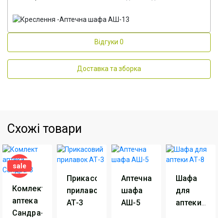
Відгуки
0
Доставка та зборка
Схожі товари
sale
Прикасовий
Аптечна
Шафа
Комлект
прилавок
шафа
для
аптека
АТ-3
АШ-5
аптеки
Сандра-3
АТ-8