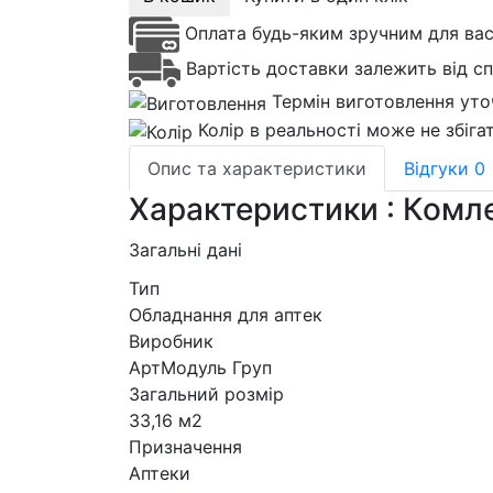
Оплата будь-яким зручним для ва
Вартість доставки залежить від с
Термін виготовлення уто
Колір в реальності може не збіга
Опис та характеристики
Відгуки
0
Характеристики : Комл
Загальні дані
Тип
Обладнання для аптек
Виробник
АртМодуль Груп
Загальний розмір
33,16 м2
Призначення
Аптеки