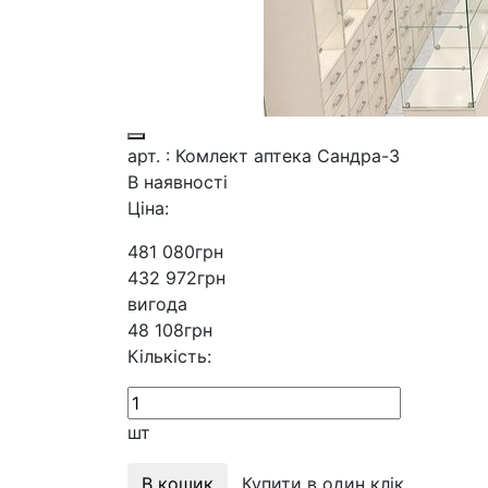
арт. : Комлект аптека Сандра-3
В наявності
Ціна:
481 080
грн
432 972
грн
вигода
48 108
грн
Кількість:
шт
В кошик
Купити в один клік