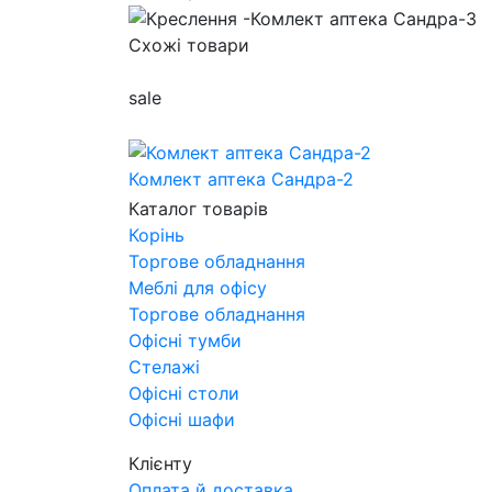
Схожі товари
sale
Комлект аптека Сандра-2
557 490
грн
Каталог товарів
501 741
грн
Корінь
Торгове обладнання
Виробник
Меблі для офісу
АртМодуль Груп
Торгове обладнання
Загальний розмір
Офісні тумби
34,1 м2
Стелажі
Призначення
Офісні столи
Аптеки
Офісні шафи
Артикул
Клієнту
Комлект аптека Сандра-2
Оплата й доставка