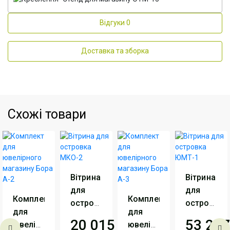
Відгуки
0
Доставка та зборка
Схожі товари
Вітрина
Вітрина
для
для
Комплект
Комплект
островка
островка
для
для
МКО-2
ЮМТ-1
20 015
грн
53 207
ювелірного
ювелірного