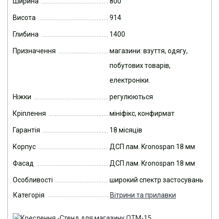
Ширина
800
Висота
914
Глибина
1400
Призначення
магазини: взуття, одягу,
побутових товарів,
електроніки.
Ніжки
регулюються
Кріплення
мініфікс, конфирмат
Гарантія
18 місяців
Корпус
ДСП лам. Kronospan 18 мм
Фасад
ДСП лам. Kronospan 18 мм
Особливості
широкий спектр застосувань
Категорія
Вітрини та прилавки