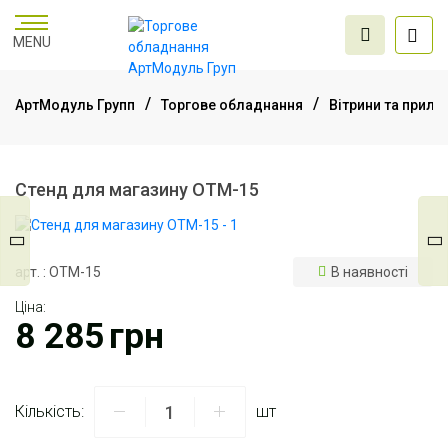
MENU
АртМодуль Групп
Торгове обладнання
Вітрини та прила
Торгове
обладнання
Стенд для магазину ОТМ-15
Меблі для офісу
арт. : ОТМ-15
В наявності
Ціна:
Послуги дизайну та
8 285
грн
проектування
Кількість:
шт