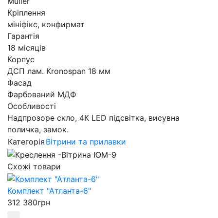
Muller
Кріплення
мініфікс, конфирмат
Гарантія
18 місяців
Корпус
ДСП лам. Kronospan 18 мм
Фасад
Фарбований МДФ
Особливості
Надпрозоре скло, 4К LED підсвітка, висувна
поличка, замок.
Категорія
Вітрини та прилавки
Схожі товари
Комплект "Атланта-6"
312 380
грн