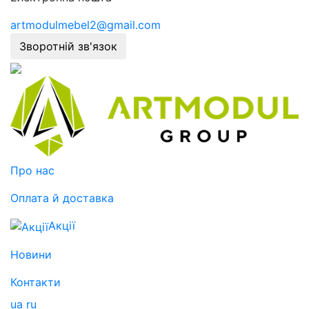
artmodulmebel2@gmail.com
Зворотній зв'язок
Про нас
Оплата й доставка
Акції
Новини
Контакти
ua
ru