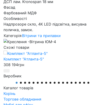
ДСП лам. Kronospan 18 мм
Фасад
Фарбований МДФ
Особливості
Надпрозоре скло, 4К LED підсвітка, висувна
поличка, замок.
Категорія
Вітрини та прилавки
Схожі товари
Комплект "Атланта-5"
308 194
грн
Виробник
АртМодуль Груп
Артикул
Каталог товарів
Комплект Атланта-5
Корінь
Торгове обладнання
Меблі для офісу