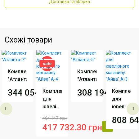
Доставка та зборка
Схожі товари
sale
Комплект
Комплект
"Атланта-7"
"Атланта-5"
344 054
грн
308 194
грн
Комплект
Комплект
для
для
Виробник
АртМодуль
Виробник
АртМодуль
ювелірного
ювелірног
Груп
Груп
магазину
магазину
808 6
464 147
грн
"Айва"
"Айва"
Артикул
Комплект
Артикул
Комплект
417 732.30
грн
Атланта-7
А-4
Атланта-5
А-3
Виробник
Г