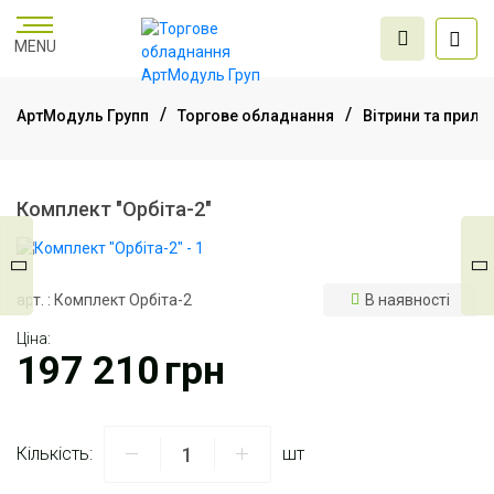
MENU
АртМодуль Групп
Торгове обладнання
Вітрини та прила
Торгове
обладнання
Комплект "Орбіта-2"
Меблі для офісу
арт. : Комплект Орбіта-2
В наявності
Ціна:
Послуги дизайну та
197 210
грн
проектування
Кількість:
шт