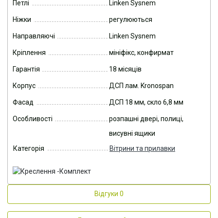
Петлі
Linken Sysnem
Ніжки
регулюються
Направляючі
Linken Sysnem
Кріплення
мініфікс, конфирмат
Гарантія
18 місяців
Корпус
ДСП лам. Kronospan
Фасад
ДСП 18 мм, скло 6,8 мм
Особливості
розпашні двері, полиці,
висувні ящики
Категорія
Вітрини та прилавки
Відгуки
0