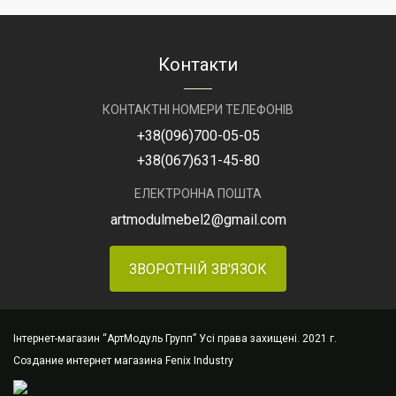
Виробник
АртМодуль
Груп
Загальний
розмір
Загальний
6 м
Контакти
розмір
х
4.2
Призначен
м (
КОНТАКТНІ НОМЕРИ ТЕЛЕФОНІВ
25,2
м2)
+38
(096)
700-05-05
+38
(067)
631-45-80
Призначення
ювелірний
салон,
ЕЛЕКТРОННА ПОШТА
салон
годинників,
Артикул
ма
artmodulmebel2@gmail.com
люкс
Ай
біжутерія,
А-
парфумерія.
ЗВОРОТНІЙ ЗВ'ЯЗОК
Артикул
магазин
Айва
А-4
Інтернет-магазин “АртМодуль Групп” Усі права захищені. 2021 г.
Создание интернет магазина
Fenix Industry