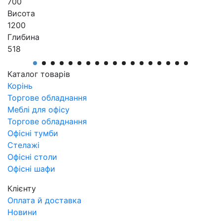
700
Висота
1200
Глибина
518
Виробник
АртМодуль Груп
Каталог товарів
Артикул
Корінь
ОТК-11
Торгове обладнання
Меблі для офісу
Торгове обладнання
Офісні тумби
Стелажі
Офісні столи
Офісні шафи
Клієнту
Оплата й доставка
Новини