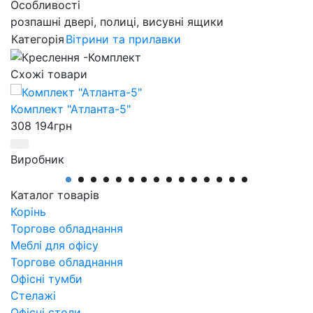
Особливості
розпашні двері, полиці, висувні ящики
Категорія
Вітрини та прилавки
Схожі товари
Комплект "Атланта-5"
308 194
грн
Виробник
АртМодуль Груп
Артикул
Каталог товарів
Комплект Атланта-5
Корінь
Торгове обладнання
Меблі для офісу
Торгове обладнання
Офісні тумби
Стелажі
Офісні столи