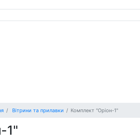
ня
Вітрини та прилавки
Комплект "Оріон-1"
-1"