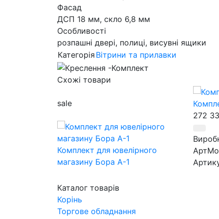
Фасад
ДСП 18 мм, скло 6,8 мм
Особливості
розпашні двері, полиці, висувні ящики
Категорія
Вітрини та прилавки
Схожі товари
sale
Компле
272 3
Вироб
Комплект для ювелірного
АртМо
магазину Бора А-1
Артик
416 520
грн
Компл
374 868
грн
Каталог товарів
Корінь
Виробник
Торгове обладнання