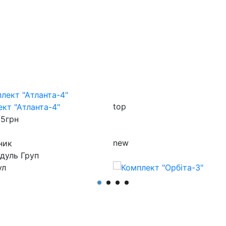
top
кт "Атланта-4"
35
грн
new
ник
дуль Груп
ул
ект Атланта-4
Комплект "Орбіта-3"
277 503
грн
Виробник