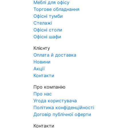
АртМодуль Груп
Меблі для офісу
Загальний розмір
Торгове обладнання
23,1 м2
Офісні тумби
Призначення
Стелажі
ювелірний салон, салон
Офісні столи
годинників, люкс біжутерія,
Офісні шафи
парфумерія.
Клієнту
Артикул
Оплата й доставка
магазин Бора А-1
Новини
Акції
Контакти
Про компанію
Про нас
Угода користувача
Політика конфіденційності
Договір публічної оферти
Контакти