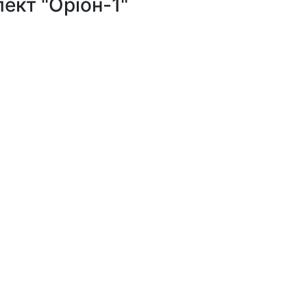
ект "Оріон-1"