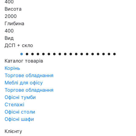
400
Висота
2000
Глибина
400
Вид
ДСП + скло
Виробник
АртМодуль Груп
Каталог товарів
Артикул
Корінь
Л-004
Торгове обладнання
Меблі для офісу
Торгове обладнання
Офісні тумби
Стелажі
Офісні столи
Офісні шафи
Клієнту