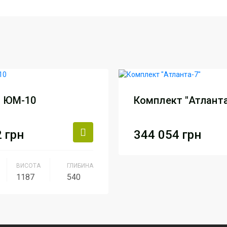
а ЮМ-10
Комплект "Атланта
2
грн
344 054
грн
Виробник
АртМоду
ВИСОТА
ГЛИБИНА
1187
540
Артикул
Компле
Атланта
к
АртМодуль Груп
ення
ювелірний