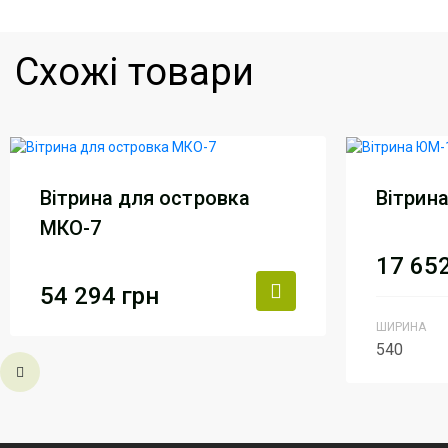
Схожі товари
Вітрина для островка
Вітрин
МКО-7
17 65
54 294
грн
ШИРИНА
Виробник
АртМодуль Груп
540
Артикул
МКО-7
Виробни
Признач