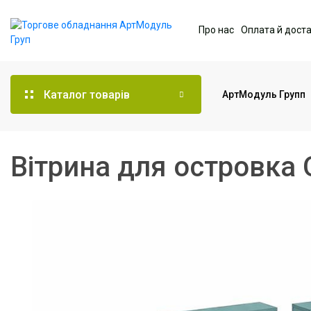
Про нас
Оплата й дост
Каталог товарів
АртМодуль Групп
Торгове обладнання
Вітрина для островка
Меблі для офісу
Послуги дизайну та
проектування