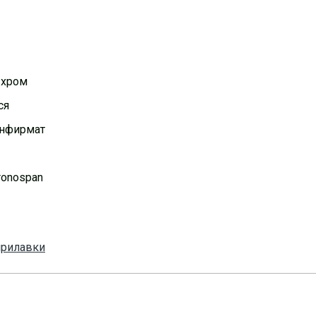
 хром
ся
онфирмат
ronospan
прилавки