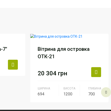
-7"
Вітрина для островка
ОТК-21
20 304
грн
ль Груп
ШИРИНА
ВИСОТА
ГЛИБИНА
кт
694
1200
700
-7
Виробник
АртМодуль Груп