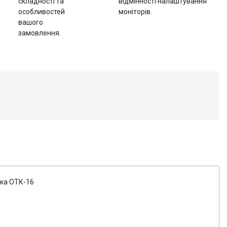
складності та
відмінності налаштування
особливостей
моніторів.
вашого
замовлення.