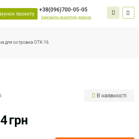
+38
(096)
700-05-05
ахунок проекту
Замовити зворотній дзвінок
на для островка ОТК-16
В наявності
6
14
грн