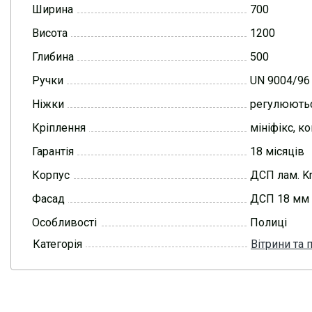
Ширина
700
Висота
1200
Глибина
500
Ручки
UN 9004/96
Ніжки
регулюють
Кріплення
мініфікс, к
Гарантія
18 місяців
Корпус
ДСП лам. K
Фасад
ДСП 18 мм
Особливості
Полиці
Категорія
Вітрини та 