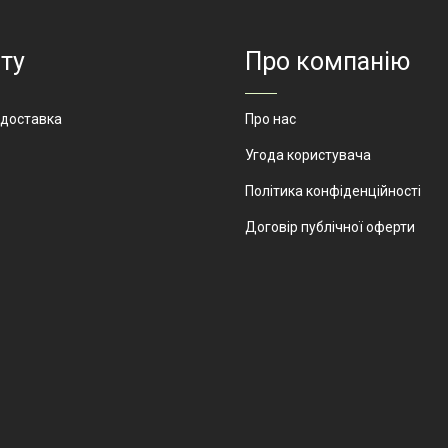
салон, салон
годинників, люкс
біжутерія,
ту
Про компанію
парфумерія.
ЮМ-10
 доставка
Про нас
Угода користувача
Політика конфіденційності
Договір публічної оферти