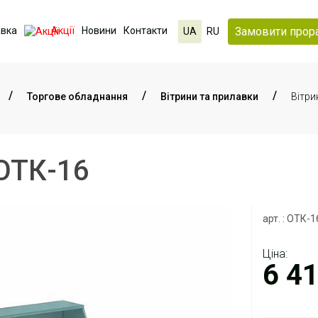
Замовити прор
авка
Акції
Новини
Контакти
UA
RU
Торгове обладнання
Вітрини та прилавки
Вітри
 ОТК-16
арт. : ОТК-1
Ціна:
6 4