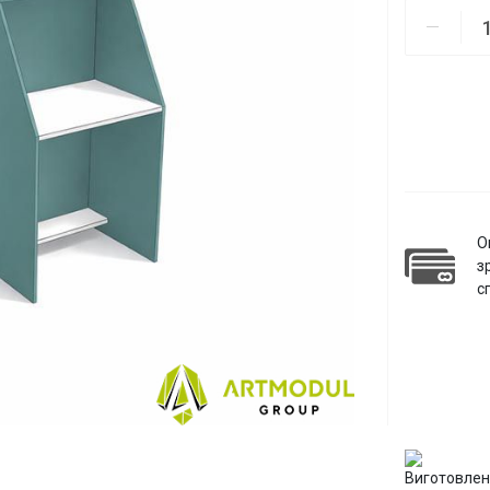
О
з
с