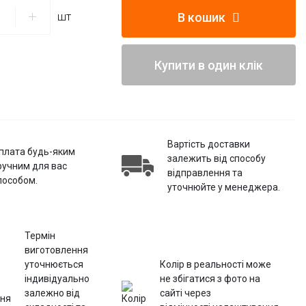
В кошик
шт
Купити в один клік
Вартість доставки
плата будь-яким
залежить від способу
ручним для вас
відправлення та
пособом.
уточнюйте у менеджера.
Термін
виготовлення
уточнюється
Колір в реальності може
індивідуально
не збігатися з фото на
залежно від
сайті через