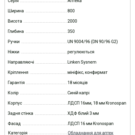
Серія
Аптека
Ширина
800
Висота
2000
Глибина
350
Ручки
UN 9004/96 (DN 90/96 G2)
Ніжки
регулюються
Направляючі
Linken Sysnem
Кріплення
мініфікс, конфирмат
Гарантія
18 місяців
Колір
Синій капрі
Корпус
ЛДСП 16мм, 18 мм Kronospan
Задня стінка
ХДФ білий 3 мм
Фасад
ЛДСП 16 мм Kronospan
Категорія
Обладнання для аптек