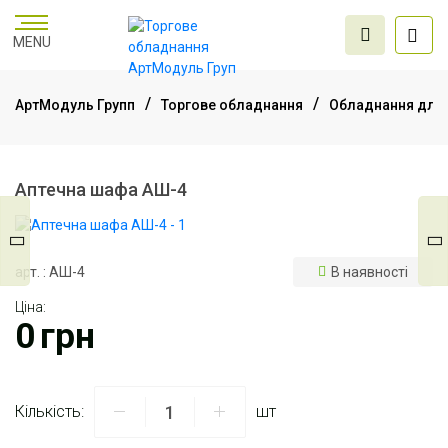
MENU
АртМодуль Групп
Торгове обладнання
Обладнання для 
Торгове
обладнання
Аптечна шафа АШ-4
Меблі для офісу
арт. : АШ-4
В наявності
Ціна:
Послуги дизайну та
0
грн
проектування
Кількість:
шт