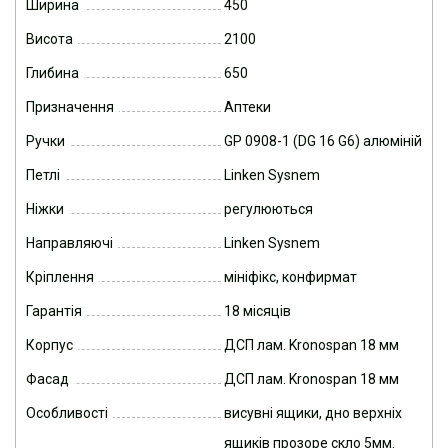
Ширина
450
Висота
2100
Глибина
650
Призначення
Аптеки
Ручки
GP 0908-1 (DG 16 G6) алюміній
Петлі
Linken Sysnem
Ніжки
регулюються
Направляючі
Linken Sysnem
Кріплення
мініфікс, конфирмат
Гарантія
18 місяців
Корпус
ДСП лам. Kronospan 18 мм
Фасад
ДСП лам. Kronospan 18 мм
Особливості
висувні ящики, дно верхніх
ящиків прозоре скло 5мм.