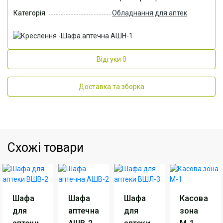
Категорія
Обладнання для аптек
Відгуки
0
Доставка та зборка
Схожі товари
Шафа
Шафа
Шафа
Касова
для
аптечна
для
зона