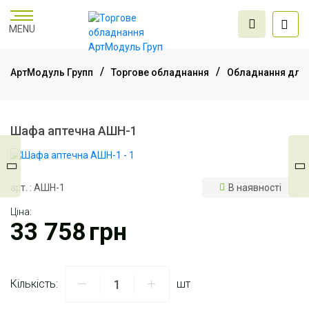
MENU
АртМодуль Групп
Торгове обладнання
Обладнання для 
Торгове
обладнання
Шафа аптечна АШН-1
Меблі для офісу
арт. : АШН-1
В наявності
Ціна:
Послуги дизайну та
33 758
грн
проектування
Кількість:
шт