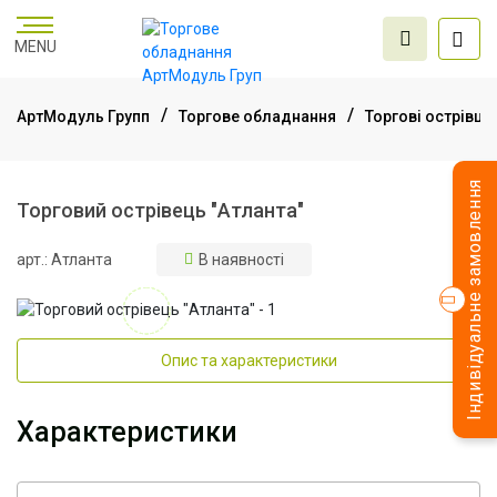
MENU
АртМодуль Групп
Торгове обладнання
Торгові острівці
Торгове
Індивідуальне замовлення
обладнання
Торговий острівець "Атланта"
арт.: Атланта
В наявності
Меблі для офісу
Послуги дизайну та
Опис та характеристики
проектування
Характеристики