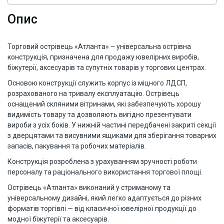
Опис
Торговий острівець «Атланта» – універсальна острівна
конструкція, призначена для продажу ювелірних виробів,
біжутерії, аксесуарів та супутніх товарів у торгових центрах.
Основою конструкції служить корпус із міцного ЛДСП,
розрахованого на тривалу експлуатацію. Острівець
оснащений скляними вітринами, які забезпечують хорошу
видимість товару та дозволяють вигідно презентувати
вироби з усіх боків. У нижній частині передбачені закриті секції
з дверцятами та висувними ящиками для зберігання товарних
запасів, пакування та робочих матеріалів.
Конструкція розроблена з урахуванням зручності роботи
персоналу та раціонального використання торгової площі.
Острівець «Атланта» виконаний у стриманому та
універсальному дизайні, який легко адаптується до різних
форматів торгівлі — від класичної ювелірної продукції до
модної біжутерії та аксесуарів.