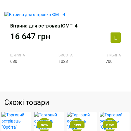
Виробник
АртМодуль Груп
Артикул
ЮМТ-3
Вітрина для островка ЮМТ-4
16 647
грн
ШИРИНА
ВИСОТА
ГЛИБИНА
680
1028
700
Виробник
АртМодуль Груп
Артикул
ЮМТ-4
Схожі товари
new
new
new