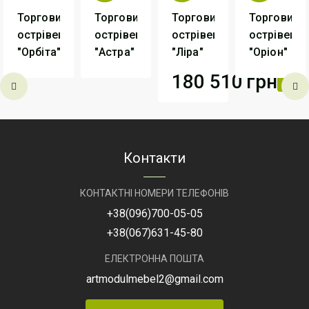
Торговий
Торговий
Торговий
Торговий
острівець
острівець
острівець
острівець
"Орбіта"
"Астра"
"Ліра"
"Оріон"
180 510
грн
Виробник
АртМодуль
Виробник
АртМодуль
Виробник
Груп
Груп
Г
Виробник
АртМодуль
Груп
Артикул
Орбіта
Артикул
Астра
Артикул
Ор
Артикул
Ліра
Контакти
- 1
КОНТАКТНІ НОМЕРИ ТЕЛЕФОНІВ
+38
(096)
700-05-05
+38
(067)
631-45-80
ЕЛЕКТРОННА ПОШТА
artmodulmebel2@gmail.com