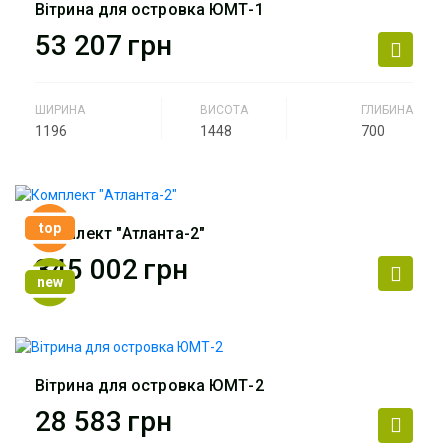
Вітрина для островка ЮМТ-1
53 207
грн
ШИРИНА
ВИСОТА
ГЛИБИНА
1196
1448
700
Виробник
АртМодуль Груп
Артикул
ЮМТ-1
top
Комплект "Атланта-2"
345 002
грн
new
Виробник
АртМодуль Груп
Артикул
Комплект Атланта-2
Вітрина для островка ЮМТ-2
28 583
грн