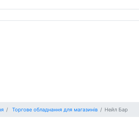
ня
Торгове обладнання для магазинів
Нейл Бар