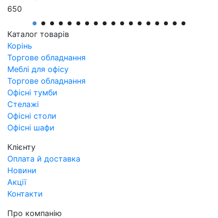
650
Виробник
АртМодуль Груп
Каталог товарів
Призначення
Корінь
Аптека
Торгове обладнання
Артикул
Меблі для офісу
Касова зона М-1
Торгове обладнання
Офісні тумби
Стелажі
Офісні столи
Офісні шафи
Клієнту
Оплата й доставка
Новини
Акції
Контакти
Про компанію