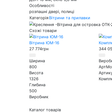
Особливості
розпашні двері, полиці
Категорія
Вітрини та прилавки
Схожі товари
Вітрина ЮМ-16
Компле
27 774
грн
344 0
Ширина
Вироб
800
АртМо
Висота
Артик
1326
Компле
Глибина
500
Виробник
АртМодуль Груп
Призначення
Каталог товарів