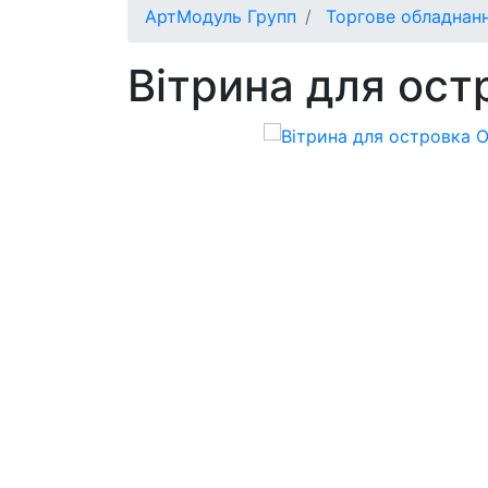
АртМодуль Групп
Торгове обладнан
Вітрина для ост