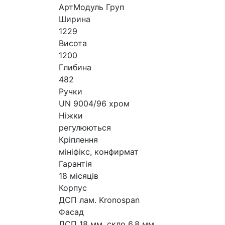
АртМодуль Груп
Ширина
1229
Висота
1200
Глибина
482
Ручки
UN 9004/96 хром
Ніжки
регулюються
Кріплення
мініфікс, конфирмат
Гарантія
18 місяців
Корпус
ДСП лам. Kronospan
Фасад
ДСП 18 мм, скло 6,8 мм