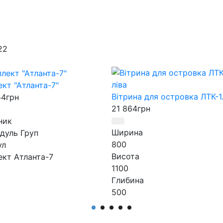
кт "Атланта-7"
Вітрина для островка ЛТК-1.
54
грн
21 864
грн
ник
Ширина
дуль Груп
800
ул
Висота
кт Атланта-7
1100
Глибина
500
Виробник
АртМодуль Груп