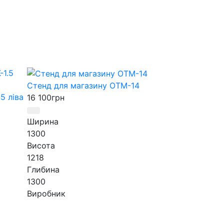
Стенд для магазину ОТМ-14
Вітрина для о
5 ліва
16 100
грн
20 304
грн
Ширина
Ширина
1300
694
Висота
Висота
1218
1200
Глибина
Глибина
1300
700
Виробник
Виробник
АртМодуль Груп
АртМодуль Гр
Призначення
Артикул