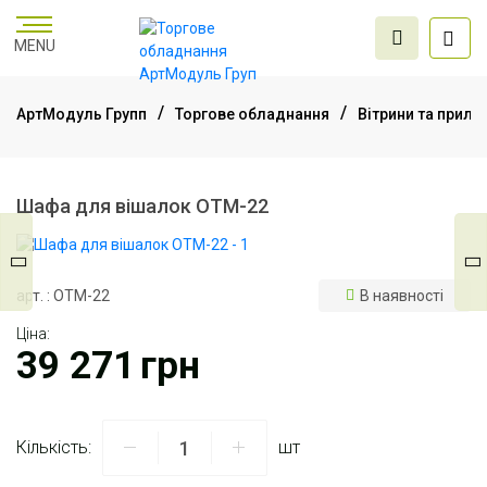
MENU
АртМодуль Групп
Торгове обладнання
Вітрини та прила
Торгове
обладнання
Шафа для вішалок ОТМ-22
Меблі для офісу
арт. : ОТМ-22
В наявності
Ціна:
Послуги дизайну та
39 271
грн
проектування
Кількість:
шт