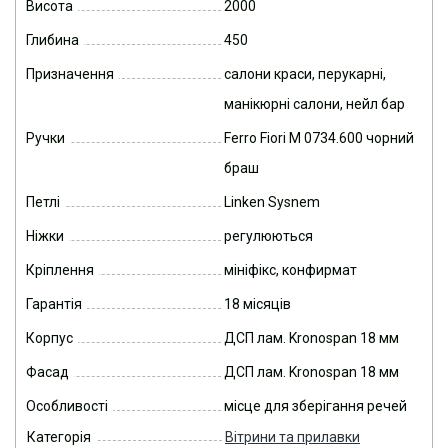
Висота
2000
Глибина
450
Призначення
салони краси, перукарні,
манікюрні салони, нейл бар
Ручки
Ferro Fiori M 0734.600 чорний
браш
Петлі
Linken Sysnem
Ніжки
регулюються
Кріплення
мініфікс, конфирмат
Гарантія
18 місяців
Корпус
ДСП лам. Kronospan 18 мм
Фасад
ДСП лам. Kronospan 18 мм
Особливості
місце для зберігання речей
Категорія
Вітрини та прилавки