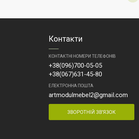
ль Груп
ий
алон
ів, люкс
я,
Контакти
рія.
КОНТАКТНІ НОМЕРИ ТЕЛЕФОНІВ
+38
(096)
700-05-05
+38
(067)
631-45-80
ЕЛЕКТРОННА ПОШТА
artmodulmebel2@gmail.com
ЗВОРОТНІЙ ЗВ'ЯЗОК