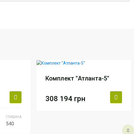
Комплект "Атланта-5"
308 194
грн
Виробник
АртМодуль Груп
ГЛИБИНА
540
Артикул
Комплект
Атланта-5