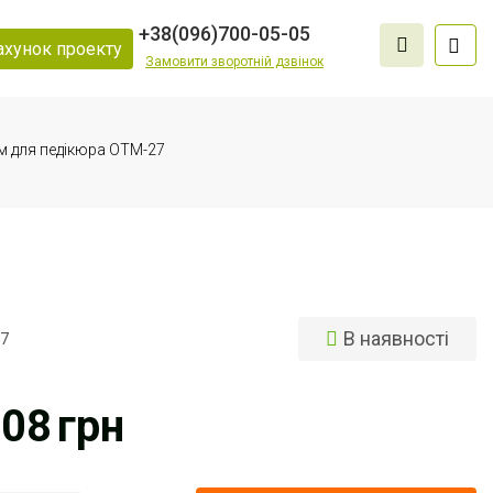
+38
(096)
700-05-05
ахунок проекту
Замовити зворотній дзвінок
м для педікюра ОТМ-27
В наявності
27
608
грн