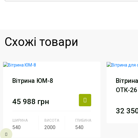
Схожі товари
Вітрина ЮМ-8
Вітрин
ОТК-26
45 988
грн
32 35
ШИРИНА
ВИСОТА
ГЛИБИНА
Виробни
540
2000
540