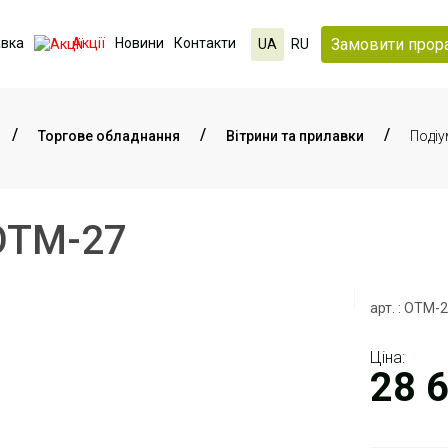
Замовити прор
авка
Акції
Новини
Контакти
UA
RU
Торгове обладнання
Вітрини та прилавки
Подіу
ОТМ-27
арт. : ОТМ-
Ціна:
28 