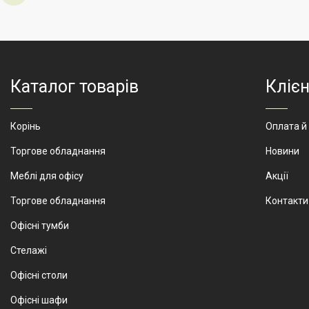
Артикул
Виробник
АртМодуль Груп
Призначення
ювелірний
салон, салон
годинників, люкс
біжутерія,
Каталог товарів
Клієн
парфумерія.
Артикул
ЮМ-8
Корінь
Оплата й
Торгове обладнання
Новини
Меблі для офісу
Акції
Торгове обладнання
Контакти
Офісні тумби
Стелажі
Офісні столи
Офісні шафи