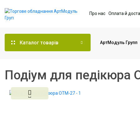
Про нас
Оплата й дост
Каталог товарів
АртМодуль Групп
Торгове обладнання
Подіум для педікюра 
Меблі для офісу
Послуги дизайну та
проектування