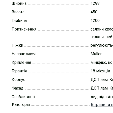
Ширина
1298
Висота
450
Глибина
1200
Призначення
салони крас
салони, ней
Ніжки
регулюють
Направляючі
Muller
Кріплення
мініфікс, к
Гарантія
18 місяців
Корпус
ДСП лам. K
Фасад
ДСП лам. K
Особливості
лед підсвіт
Категорія
Вітрини та 