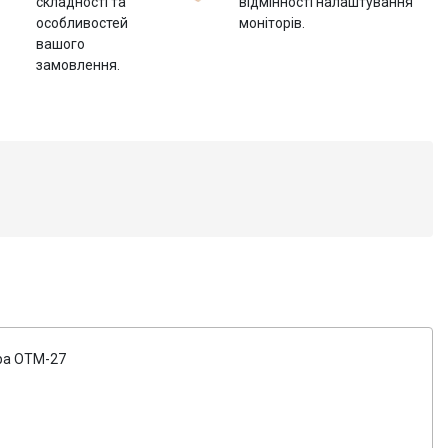
складності та
відмінності налаштування
особливостей
моніторів.
вашого
замовлення.