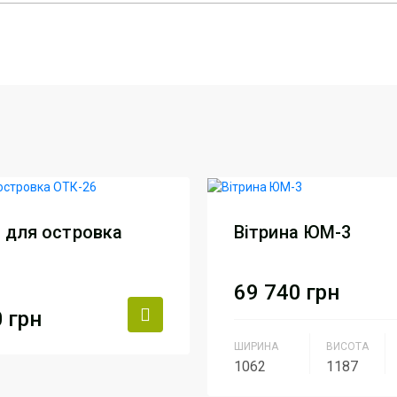
а для островка
Вітрина ЮМ-3
69 740
грн
0
грн
ШИРИНА
ВИСОТА
к
АртМодуль Груп
1062
1187