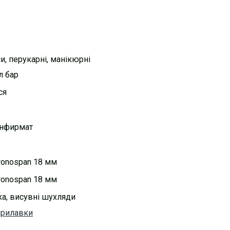
и, перукарні, манікюрні
л бар
ся
онфирмат
ronospan 18 мм
ronospan 18 мм
ка, висувні шухляди
прилавки