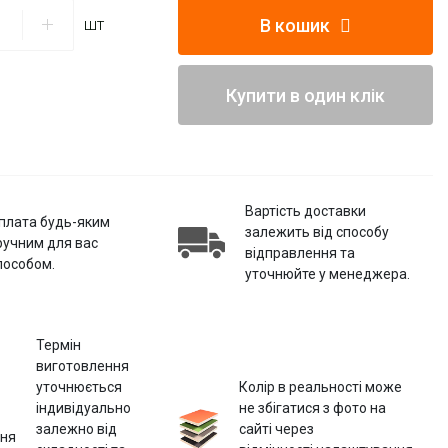
В кошик
шт
Купити в один клік
Вартість доставки
плата будь-яким
залежить від способу
ручним для вас
відправлення та
пособом.
уточнюйте у менеджера.
Термін
виготовлення
уточнюється
Колір в реальності може
індивідуально
не збігатися з фото на
залежно від
сайті через