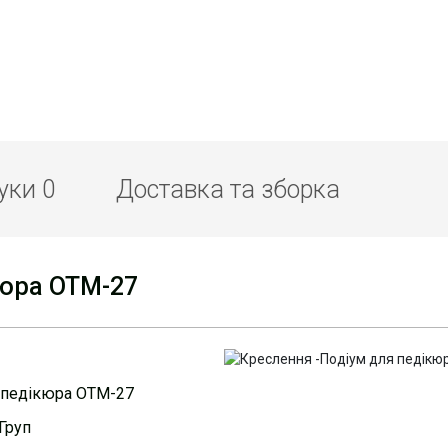
гуки
0
Доставка та зборка
кюра ОТМ-27
 педікюра ОТМ-27
Груп