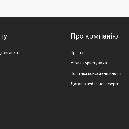
ОТК-26
Виробник
АртМоду
Призначення
ювелірн
салон, с
годинник
біжутері
ту
Про компанію
парфуме
Артикул
ЮМ-3
 доставка
Про нас
Угода користувача
Політика конфіденційності
Договір публічної оферти